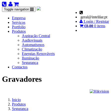
Toggle navigation
geral@intelilar.pt
Empresa
Login / Registar
Serviços
€
0,00
0 items
Portfolio
Produtos
Aspiração Central
Audiovisuais
Automatismos
Climatização
Energias Renováveis
Iluminação
Segurança
Contactos
Gravadores
Inicio
Produtos
Segurança