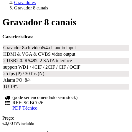
Gravadores
Gravador 8 canais
Gravador 8 canais
Características:
Gravador 8-ch video&4-ch audio input
HDMI & VGA & CVBS video output
2 USB2.0. RS485. 2 SATA interface
support WD1 / 4CIF / 2CIF / CIF / QCIF
25 fps (P) / 30 fps (N)
Alarm I/O: 8/4
1U 19″.
(pode ser encomendado sem stock)
REF: SGBC026
PDF Técnico
Preço:
€
0,00
IVA incluído