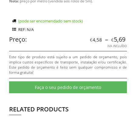
Nota:
preço por metro (vendida aos rolos de 5m).
(pode ser encomendado sem stock)
REF: N/A
Preço:
–
5,69
€
4,58
€
IVA INCLUÍDO
Este tipo de produto está sujeito a um pedido de orçamento, pois
implica custos específicos de transporte, instalação e/ou certificação.
Este pedido de orçamento é feito sem qualquer compromisso e de
forma gratuita!
Faça o seu pedido de orçamento
RELATED PRODUCTS