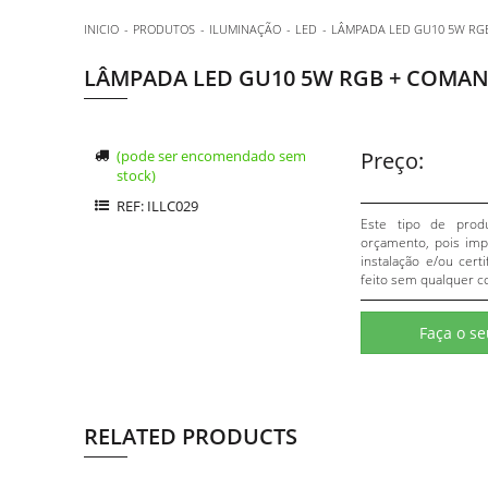
INICIO
PRODUTOS
ILUMINAÇÃO
LED
LÂMPADA LED GU10 5W RG
LÂMPADA LED GU10 5W RGB + COMA
(pode ser encomendado sem
Preço:
stock)
REF: ILLC029
Este tipo de prod
orçamento, pois impl
instalação e/ou cert
feito sem qualquer c
Faça o s
RELATED PRODUCTS