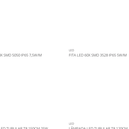
LED
0X SMD 5050 IP65 7,5W/M
FITA LED 60X SMD 3528 IP65 5W/M
LED
ED TUBULAR T8 150CM 25W
LÂMPADA LED TUBULAR T8 120CM