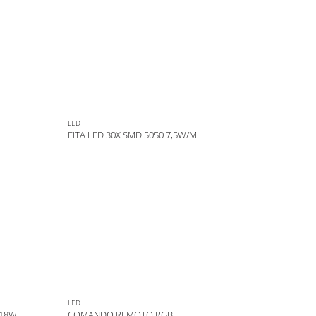
LED
FITA LED 30X SMD 5050 7,5W/M
LED
 18W
COMANDO REMOTO RGB