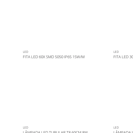
LED
LED
FITA LED 60X SMD 5050 IP65 15W/M
FITA LED 3
LED
LED
LÂMPADA LED TUBULAR T8 60CM 8W
LÂMPADA L