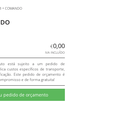
B + COMANDO
NDO
0,00
€
IVA INCLUÍDO
uto está sujeito a um pedido de
ica custos específicos de transporte,
ificação. Este pedido de orçamento é
ompromisso e de forma gratuita!
eu pedido de orçamento