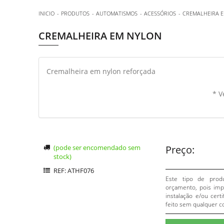
INICIO
PRODUTOS
AUTOMATISMOS
ACESSÓRIOS
CREMALHEIRA 
CREMALHEIRA EM NYLON
Cremalheira em nylon reforçada
* V
(pode ser encomendado sem
Preço:
stock)
REF: ATHF076
Este tipo de prod
orçamento, pois impl
instalação e/ou cert
feito sem qualquer c