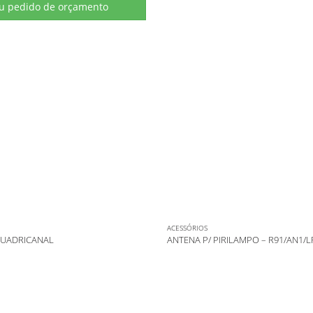
eu pedido de orçamento
ACESSÓRIOS
QUADRICANAL
ANTENA P/ PIRILAMPO – R91/AN1/L