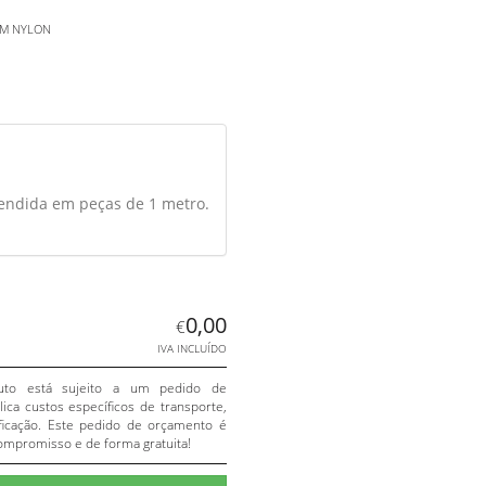
EM NYLON
endida em peças de 1 metro.
0,00
€
IVA INCLUÍDO
uto está sujeito a um pedido de
ica custos específicos de transporte,
ificação. Este pedido de orçamento é
ompromisso e de forma gratuita!