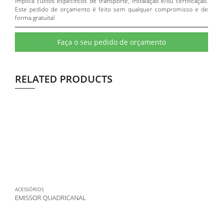
implica custos específicos de transporte, instalação e/ou certificação.
Este pedido de orçamento é feito sem qualquer compromisso e de
forma gratuita!
Faça o seu pedido de orçamento
RELATED PRODUCTS
ACESSÓRIOS
EMISSOR QUADRICANAL