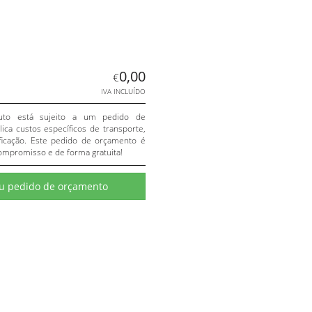
0,00
€
IVA INCLUÍDO
uto está sujeito a um pedido de
ica custos específicos de transporte,
ificação. Este pedido de orçamento é
ompromisso e de forma gratuita!
eu pedido de orçamento