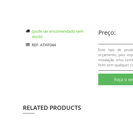
(pode ser encomendado sem
Preço:
stock)
REF: ATHF044
Este tipo de prod
orçamento, pois impl
instalação e/ou cert
feito sem qualquer c
Faça o s
RELATED PRODUCTS