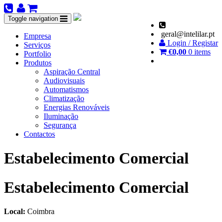
Toggle navigation
geral@intelilar.pt
Empresa
Login / Registar
Serviços
€
0,00
0 items
Portfolio
Produtos
Aspiração Central
Audiovisuais
Automatismos
Climatização
Energias Renováveis
Iluminação
Segurança
Contactos
Estabelecimento Comercial
Estabelecimento Comercial
Local:
Coimbra