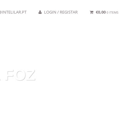
INTELILAR.PT
LOGIN / REGISTAR
€
0,00
0 ITEMS
 FOZ